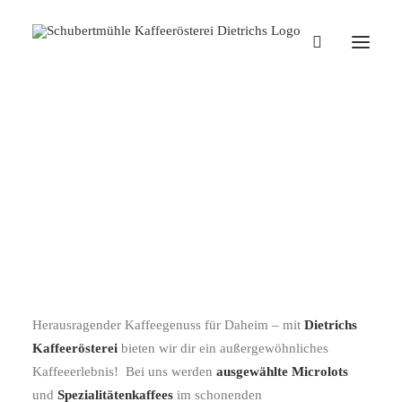
Versandkostenfrei einkaufen ab
einem Warenwert von 50 €
DIETRICHS KAFFEERÖSTEREI
Herausragender Kaffeegenuss für Daheim – mit
Dietrichs
Kaffeerösterei
bieten wir dir ein außergewöhnliches
Kaffeeerlebnis! Bei uns werden
ausgewählte Microlots
und
Spezialitätenkaffees
im schonenden