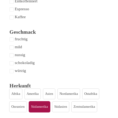
Entkoffeiniert
Espresso
Kaffee
Geschmack
fruchtig
mild
nussig
schokoladig
würzig
Herkunft
Afrika
Amerika
Asien
Nordamerika
Ostafrika
Ozeanien
Südamerika
Südasien
Zentralamerika