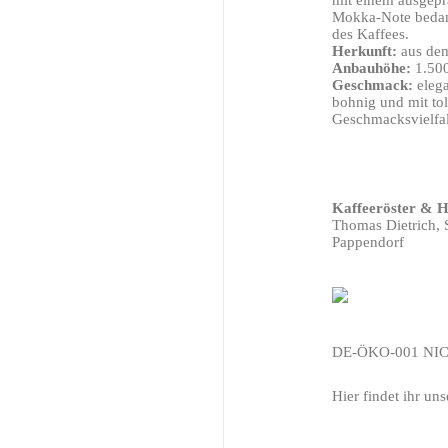
mit einem ausgepr
Mokka-Note bedan
des Kaffees.
Herkunft:
aus dem
Anbauhöhe:
1.500
Geschmack:
elega
bohnig und mit to
Geschmacksvielfal
Kaffeeröster & He
Thomas Dietrich, 
Pappendorf
DE-ÖKO-001 NI
Hier findet ihr uns