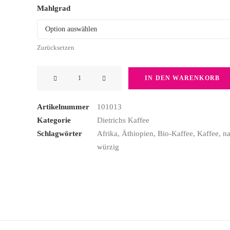
Mahlgrad
Zurücksetzen
Bio-
IN DEN WARENKORB
Kaffee
Äthiopien
Artikelnummer
101013
Sidamo
Kategorie
Dietrichs Kaffee
Menge
Schlagwörter
Afrika
,
Äthiopien
,
Bio-Kaffee
,
Kaffee
,
na
würzig