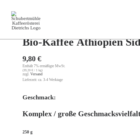
Start
Dietrichs Kaffee
Bio-Kaffee Äthiopien Sidamo
Bio-Kaffee Äthiopien S
9,80
€
Enthält 7% ermäßigte MwSt.
(
39,20
€
/ 1 kg)
zzgl.
Versand
Lieferzeit: ca. 3-4 Werktage
Geschmack:
Komplex / große Geschmacksvielfal
250 g