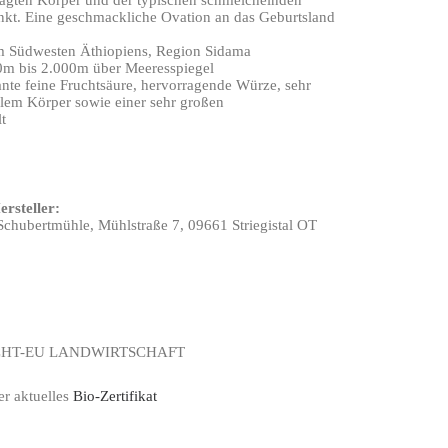
ägten Körper und der typischen schmeichelnden
kt. Eine geschmackliche Ovation an das Geburtsland
 Südwesten Äthiopiens, Region Sidama
m bis 2.000m über Meeresspiegel
nte feine Fruchtsäure, hervorragende Würze, sehr
llem Körper sowie einer sehr großen
t
rsteller:
Schubertmühle, Mühlstraße 7, 09661 Striegistal OT
CHT-EU LANDWIRTSCHAFT
er aktuelles
Bio-Zertifikat