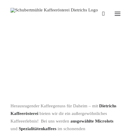
Versandkostenfrei einkaufen ab
einem Warenwert von 50 €
DIETRICHS KAFFEERÖSTEREI
Herausragender Kaffeegenuss für Daheim – mit
Dietrichs
Kaffeerösterei
bieten wir dir ein außergewöhnliches
Kaffeeerlebnis! Bei uns werden
ausgewählte Microlots
und
Spezialitätenkaffees
im schonenden