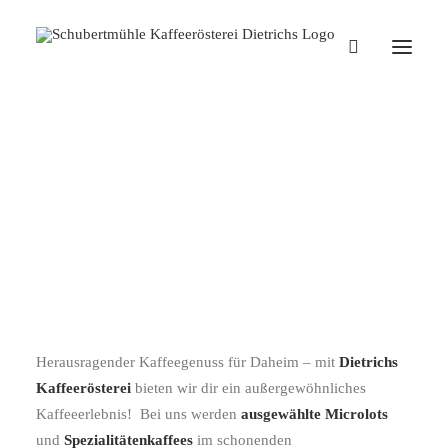
Versandkostenfrei einkaufen ab
einem Warenwert von 50 €
DIETRICHS KAFFEERÖSTEREI
Herausragender Kaffeegenuss für Daheim – mit
Dietrichs
Kaffeerösterei
bieten wir dir ein außergewöhnliches
Kaffeeerlebnis! Bei uns werden
ausgewählte Microlots
und
Spezialitätenkaffees
im schonenden