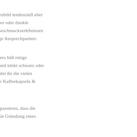
nbild tendenziell eher
ees oder dunkle
 Geschmackserlebnissen
ige Ansprechpartner.
es hält einige
und trinkt schwarz oder
det ihr die vielen
der Kaffeekapseln &
passieren, dass die
 die Gründung eines