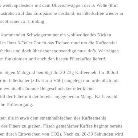
r weiß, spätestens mit dem Überschwappen der 3. Welle (thirt
stralien auf das Europäische Festland, ist Filterkaffee wieder in
lebt seinen 2. Frühling.
ch kommenden Schwiegermutter ein wohlwollendes Nicken
in Ihrer 3-Teiler Couch das Treiben rund um die Kaffeetafel
einfache- und doch überlebensnotwendige must do’s. Wir zeigen
n funktioniert und euch den besten Filterkaffee liefert!
 richtigen Mahlgrad benötigt Ihr 20-22g Kaffeemehl für 300ml
 im Filterhalter (z.B. Hario V60) eingelegt und ordentlich mit
m eventuell störende Beigeschmäcker oder kleine
ird der Filter mit der bereits angegebenen Menge Kaffeemehl
liche Brühvorgang.
ser, die in etwa dem eineinhalbfachen des Kaffeemehls
 des Filters zu gießen. Frisch gemahlener Kaffee beginnt bereits
n durch Entweichen von CO2). Nach ca. 20-30 Sekunden wird