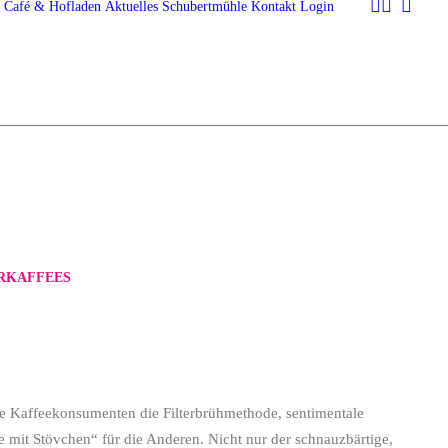
Café & Hofladen
Aktuelles
Schubertmühle
Kontakt
Login
ERKAFFEES
ige Kaffeekonsumenten die Filterbrühmethode, sentimentale
e mit Stövchen“ für die Anderen. Nicht nur der schnauzbärtige,