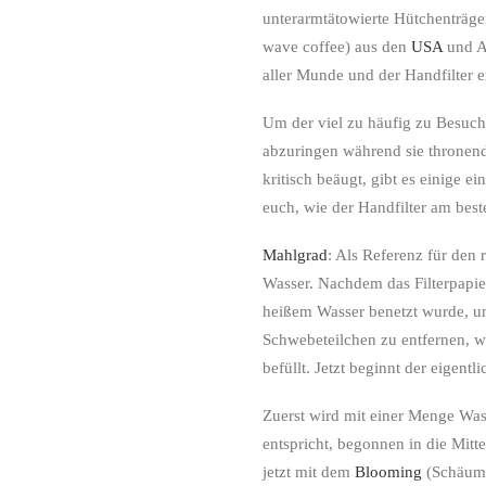
unterarmtätowierte Hütchenträge
wave coffee) aus den
USA
und Au
aller Munde und der Handfilter er
Um der viel zu häufig zu Besu
abzuringen während sie thronend 
kritisch beäugt, gibt es einige 
euch, wie der Handfilter am beste
Mahlgrad
: Als Referenz für den
Wasser. Nachdem das Filterpapier
heißem Wasser benetzt wurde, u
Schwebeteilchen zu entfernen, w
befüllt. Jetzt beginnt der eigent
Zuerst wird mit einer Menge Was
entspricht, begonnen in die Mitte
jetzt mit dem
Blooming
(Schäume