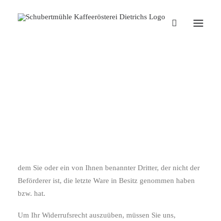
Widerruf &
Rückgaberecht
Verbraucher haben folgendes Widerrufsrecht:
Sie haben das Recht, binnen vierzehn Tagen ohne Angabe
von Gründen diesen Vertrag zu widerrufen.
Die Widerrufsfrist beträgt vierzehn Tage ab dem Tag an
dem Sie oder ein von Ihnen benannter Dritter, der nicht der
Beförderer ist, die letzte Ware in Besitz genommen haben
bzw. hat.
Um Ihr Widerrufsrecht auszuüben, müssen Sie uns,