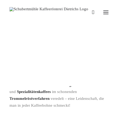
Versandkostenfrei einkaufen ab
einem Warenwert von 50 €
DIETRICHS KAFFEERÖSTEREI
Herausragender Kaffeegenuss für Daheim – mit
Dietrichs
Kaffeerösterei
bieten wir dir ein außergewöhnliches
Kaffeeerlebnis! Bei uns werden
ausgewählte Microlots
und
Spezialitätenkaffees
im schonenden
Trommelröstverfahren
veredelt – eine Leidenschaft, die
man in jeder Kaffeebohne schmeckt!