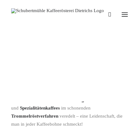
Versandkostenfrei einkaufen ab
einem Warenwert von 50 €
DIETRICHS KAFFEERÖSTEREI
Herausragender Kaffeegenuss für Daheim – mit
Dietrichs
Kaffeerösterei
bieten wir dir ein außergewöhnliches
Kaffeeerlebnis! Bei uns werden
ausgewählte Microlots
und
Spezialitätenkaffees
im schonenden
Trommelröstverfahren
veredelt – eine Leidenschaft, die
man in jeder Kaffeebohne schmeckt!