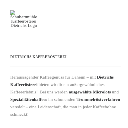
Versandkostenfrei einkaufen ab
einem Warenwert von 50 €
DIETRICHS KAFFEERÖSTEREI
Herausragender Kaffeegenuss für Daheim – mit
Dietrichs
Kaffeerösterei
bieten wir dir ein außergewöhnliches
Kaffeeerlebnis! Bei uns werden
ausgewählte Microlots
und
Spezialitätenkaffees
im schonenden
Trommelröstverfahren
veredelt – eine Leidenschaft, die man in jeder Kaffeebohne
schmeckt!