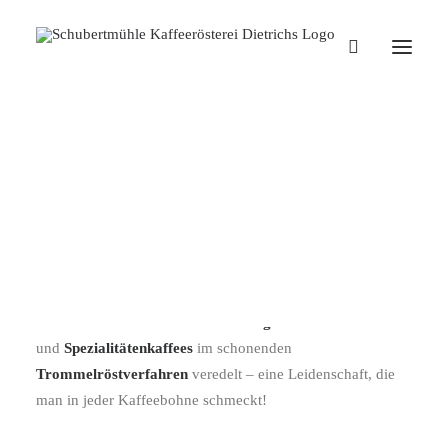
Versandkostenfrei einkaufen ab
einem Warenwert von 50 €
DIETRICHS KAFFEERÖSTEREI
Herausragender Kaffeegenuss für Daheim – mit
Dietrichs
Kaffeerösterei
bieten wir dir ein außergewöhnliches
Kaffeeerlebnis! Bei uns werden
ausgewählte Microlots
und
Spezialitätenkaffees
im schonenden
Trommelröstverfahren
veredelt – eine Leidenschaft, die
man in jeder Kaffeebohne schmeckt!